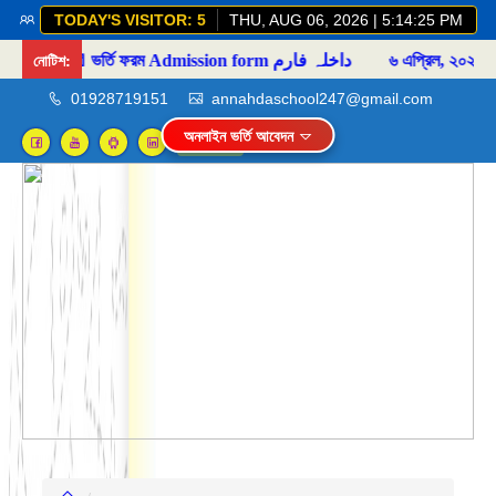
TODAY'S VISITOR: 5
THU, AUG 06, 2026 | 5:14:26 PM
নোটিশ:
📒 ভর্তি ফরম Admission form داخلہ فارم
৬ এপ্রিল, ২০২৫
📚 ২০২৫ শিক্ষ
01928719151
annahdaschool247@gmail.com
অনলাইন ভর্তি আবেদন
Login