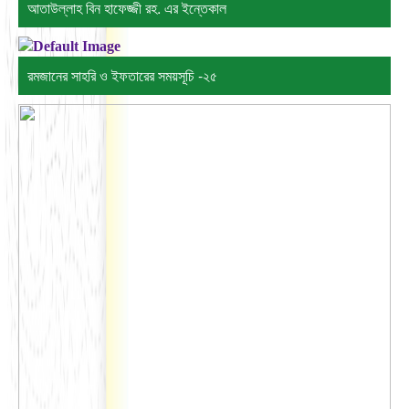
আতাউল্লাহ বিন হাফেজ্জী রহ. এর ইন্তেকাল
রমজানের সাহরি ও ইফতারের সময়সূচি -২৫