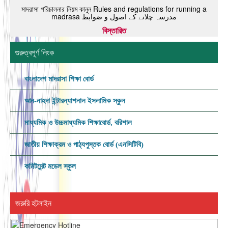
মাদরাসা পরিচালনার নিয়ম কানুন Rules and regulations for running a
madrasa مدرسہ چلانے کے اصول و ضوابط
বিস্তারিত
গুরুত্বপূর্ণ লিংক
বাংলাদেশ মাদরাসা শিক্ষা বোর্ড
আন-নাহদা ইন্টারন্যাশনাল ইসলামিক স্কুল
মাধ্যমিক ও উচ্চমাধ্যমিক শিক্ষাবোর্ড, বরিশাল
জাতীয় শিক্ষাক্রম ও পাঠ্যপুস্তক বোর্ড (এনসিটিবি)
কমিটমেন্ট মডেল স্কুল
জরুরি হটলাইন