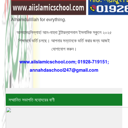
Alhamdulillah for evrything.
আলহামদুলিল্লাহ! আন-নাহদা ইন্টারন্যাশনাল ইসলামিক স্কুলে ২০২৫
শিক্ষাবর্ষে ভর্তি চলছে। আপনার সন্তানকে ভর্তি করার জন্য আজই
যোগাযোগ করুন।
www.aiislamicschool.com; 01928-719151;
annahdaschool247@gmail.com
সম্মাানিত সভাপতি মহোদয়ের বাণী