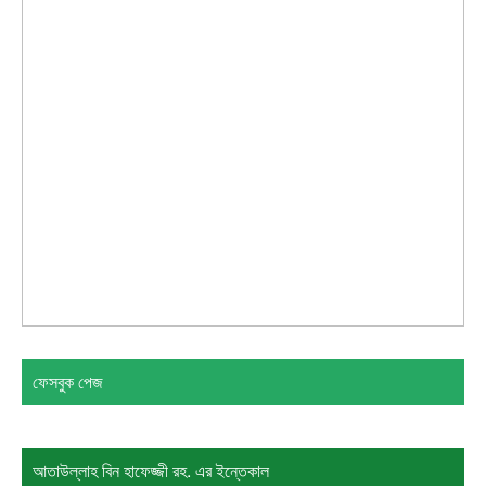
ফেসবুক পেজ
আতাউল্লাহ বিন হাফেজ্জী রহ. এর ইন্তেকাল