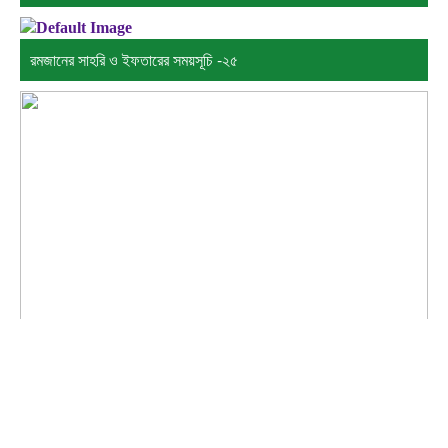
রমজানের সাহরি ও ইফতারের সময়সূচি -২৫