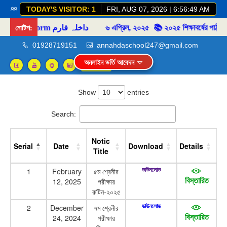
TODAY'S VISITOR: 1
FRI, AUG 07, 2026 | 6:56:50 AM
নোটিশ:
📒 ভর্তি ফরম Admission form داخلہ فارم
৬ এপ্রিল, ২০২৫
📚 ২০২৫ শিক্ষাবর্ষের পাঠ্যপুস্তকের তা
01928719151
annahdaschool247@gmail.com
অনলাইন ভর্তি আবেদন
Login
Show
entries
Search:
Notic
Serial
Date
Download
Details
Title
1
February
৫ম শ্রেনীর
ডাউনলোড
12, 2025
পরীক্ষার
বিস্তারিত
রুটিন-২০২৫
2
December
৭ম শ্রেনীর
ডাউনলোড
24, 2024
পরীক্ষার
বিস্তারিত