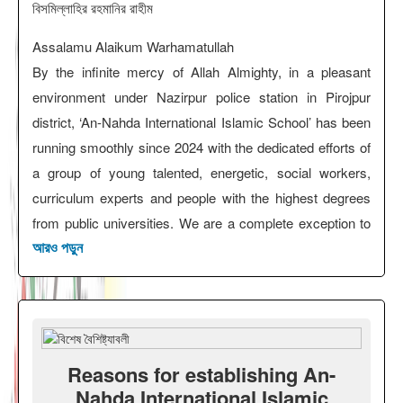
বিসমিল্লাহির রহমানির রাহীম
Assalamu Alaikum Warhamatullah
By the infinite mercy of Allah Almighty, in a pleasant
environment under Nazirpur police station in Pirojpur
district, ‘An-Nahda International Islamic School’ has been
running smoothly since 2024 with the dedicated efforts of
a group of young talented, energetic, social workers,
curriculum experts and people with the highest degrees
from public universities. We are a complete exception to
this where private educational institutions across the
আরও পড়ুন
country have been commercialized. Our aim is to create
individuals who can face modern challenges and help the
country and nation reach the desired goals. By studying in
our Islamic school, there is an equal opportunity to
Reasons for establishing An-
become Dr. Zakir Naik, Allama Delwar Hossain Sayedee,
Nahda International Islamic
Dr. Mizanur Rahman Azhari and Shaykh Ahmadullah, as