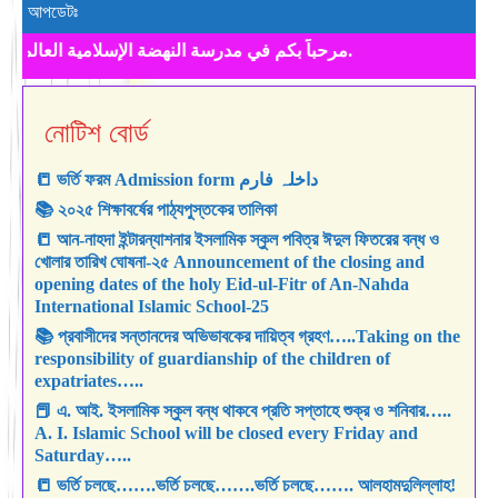
আপডেটঃ
Hello world! Welcome to An-Nahda International Islamic School. আন-নাহদা ইন্টারন্যাশনাল ইসলামিক স্কুলে আপনাকে স্বাগতম।مرحباً بكم في مدرسة النهضة الإسلامية العالمية.
নোটিশ বোর্ড
📒 ভর্তি ফরম Admission form داخلہ فارم
📚 ২০২৫ শিক্ষাবর্ষের পাঠ্যপুস্তকের তালিকা
📒 আন-নাহদা ইন্টারন্যাশনার ইসলামিক স্কুল পবিত্র ঈদুল ফিতরের বন্ধ ও
খোলার তারিখ ঘোষনা-২৫ Announcement of the closing and
opening dates of the holy Eid-ul-Fitr of An-Nahda
International Islamic School-25
📚 প্রবাসীদের সন্তানদের অভিভাবকের দায়িত্ব গ্রহণ…..Taking on the
responsibility of guardianship of the children of
expatriates…..
📕 এ. আই. ইসলামিক স্কুল বন্ধ থাকবে প্রতি সপ্তাহে শুক্র ও শনিবার…..
A. I. Islamic School will be closed every Friday and
Saturday…..
📒 ভর্তি চলছে…….ভর্তি চলছে…….ভর্তি চলছে……. আলহামদুলিল্লাহ!