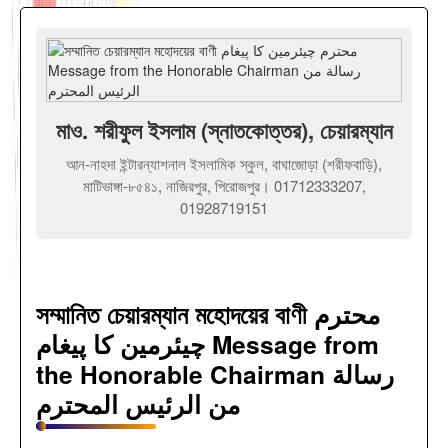
মাও. শরীফুল ইসলাম (স্নাতকোত্তর), চেয়ারম্যান
আন-নাহদা ইন্টারন্যাশনাল ইসলামিক স্কুল, বাঘাজোড়া (শরীফবাড়ি),
মাটিভাঙ্গা-৮৫৪১, নাজিরপুর, পিরোজপুর। 01712333207,
01928719151
সম্মানিত চেয়ারম্যান মহোদয়ের বাণী محترم
چیئرمین کا پیغام Message from
the Honorable Chairman رسالة
من الرئيس المحترم