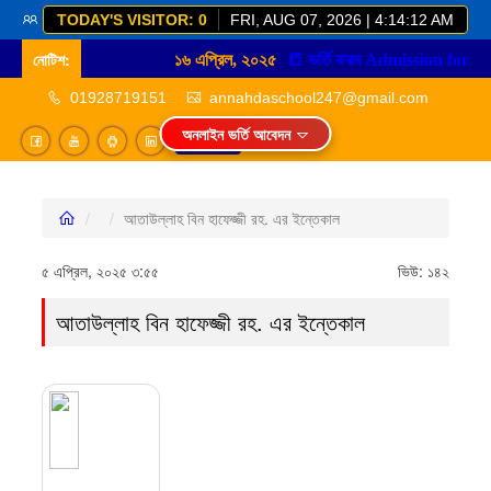
TODAY'S VISITOR: 0
FRI, AUG 07, 2026 | 4:14:12 AM
নোটিশ:
১৬ এপ্রিল, ২০২৫
📒
01928719151
annahdaschool247@gmail.com
অনলাইন ভর্তি আবেদন
Login
আতাউল্লাহ বিন হাফেজ্জী রহ. এর ইন্তেকাল
৫ এপ্রিল, ২০২৫ ৩:৫৫
ভিউ:
১৪২
আতাউল্লাহ বিন হাফেজ্জী রহ. এর ইন্তেকাল