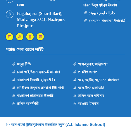
com
দারুল উলূম মুঈনুল ইসলাম
دارال‏علوم دیوبند
Bagahajora (Sharif Bari),
Mativanga-8541, Nazirpur,
বাংলাদেশ মাদরাসা শিক্ষাবোর্ড
Pirojpur
সমাজ সেবা ওয়েব সাইট
জমুনা টিভি
আস-সুন্নাহ ফাউন্ডেশন
ঢাকা আইডিয়াল ক্যাডেট মাদরাসা
তাবলীগ জামাত
বাংলাদেশ ইসলামী ছাত্রশিবির
আহলেহাদীছ আন্দোলন বাংলাদেশ
তা’মীরুল মিল্লাত মাদরাসা টঙ্গী শাখা
আল-ইলম একাডেমি
বাংলাদেশ জামাআতে ইসলামী
মাসিক আল কাউসার
মাসিক আদর্শনারী
আওয়ার ইসলাম
আন-নাহদা ইন্টারন্যাশনাল ইসলামিক স্কুল (A.I. Islamic School)