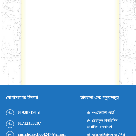
যোগাযোগের ঠিকানা
মাদরাসা এবং স্কুলসমূহ
01928719151
গওহরডাঙ্গা বোর্ড
বেফাকুল মাদারিসিল
01712333207
আরাবিয়া বাংলাদেশ
annahdaschool247@gmail.
আল-জামিয়াতুল আহলিয়া