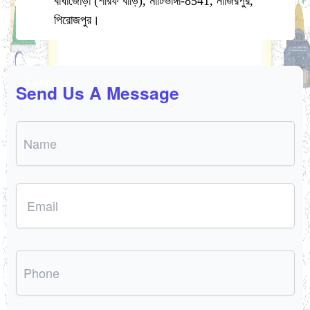
বাঘাজোড়া (শরিফ বাড়ি), মাটিভাঙ্গা-8541, নাজিরপুর,
পিরোজপুর।
Contact us
Send Us A Message