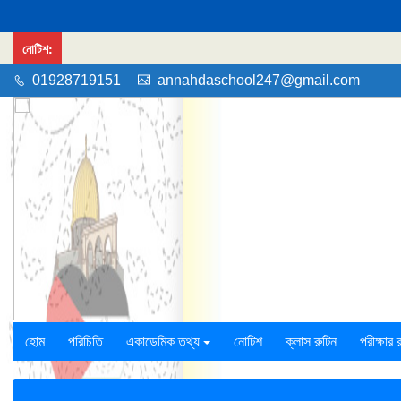
নোটিশ:
01928719151
annahdaschool247@gmail.com
হোম
পরিচিতি
একাডেমিক তথ্য
নোটিশ
ক্লাস রুটিন
পরীক্ষার 