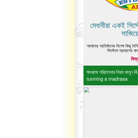
মেধাবীরা একই সিস্ট
সাজিয়
আমাদের প্রতিষ্ঠানের বিশেষ কিছু বৈশ
সিস্টেমে প্রয়োগের মা
বিস্
মাদরাসা পরিচালনার নিয়ম কানু
running a madrasa