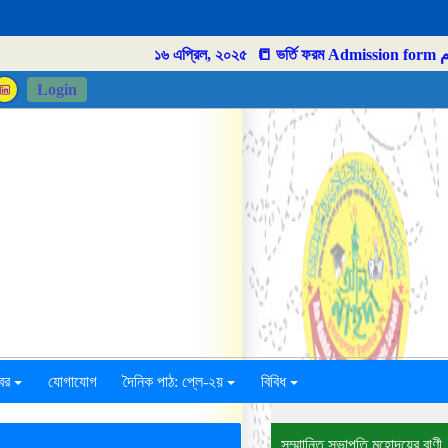
১৬ এপ্রিল, ২০২৫
📒 ভর্তি ফরম Admission form داخلہ فارم
Login
বর
যোগাযোগ
দৈনিক পাঠ: প্লে-২য়
বিবিধ
সম্মাানিত সভাপতি মহোদয়ের বাণী