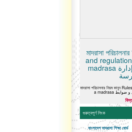
মাদরাসা পরিচালনার
and regulation
madrasa قواعد وأنظمة إدارة
رسة
মাদরাসা পরিচালনার নিয়ম কানুন Ru
a madrasa ط
বিস্
গুরুত্বপূর্ণ লিংক
বাংলাদেশ মাদরাসা শিক্ষা বোর্ড