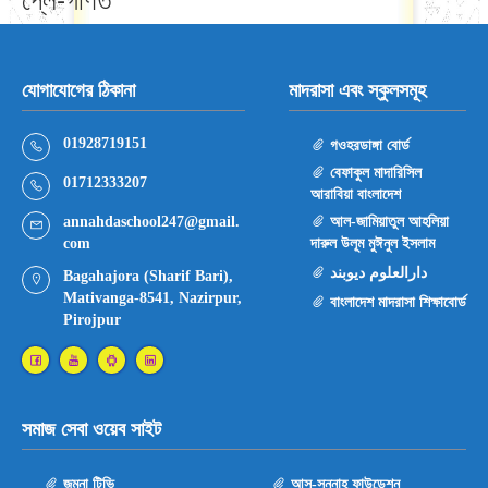
যোগাযোগের ঠিকানা
মাদরাসা এবং স্কুলসমূহ
01928719151
গওহরডাঙ্গা বোর্ড
বেফাকুল মাদারিসিল
01712333207
আরাবিয়া বাংলাদেশ
annahdaschool247@gmail.
আল-জামিয়াতুল আহলিয়া
com
দারুল উলূম মুঈনুল ইসলাম
دارال‏علوم دیوبند
Bagahajora (Sharif Bari),
Mativanga-8541, Nazirpur,
বাংলাদেশ মাদরাসা শিক্ষাবোর্ড
Pirojpur
সমাজ সেবা ওয়েব সাইট
জমুনা টিভি
আস-সুন্নাহ ফাউন্ডেশন