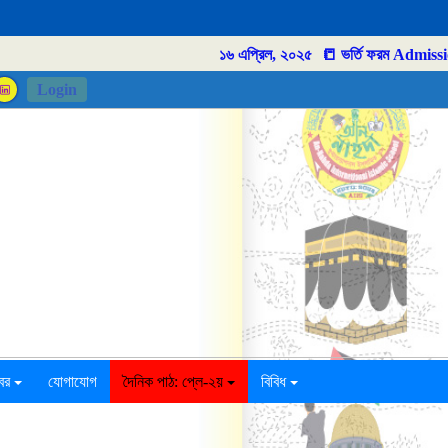
১৬ এপ্রিল, ২০২৫
Login
বর
যোগাযোগ
দৈনিক পাঠ: প্লে-২য়
বিবিধ