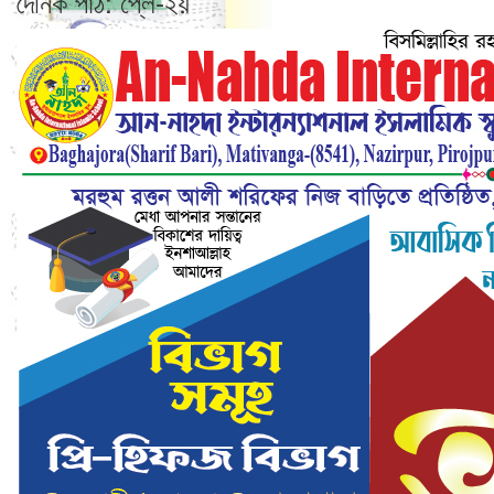
দৈনিক পাঠ: প্লে-২য়