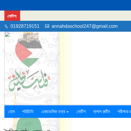
নোটিশ:
01928719151
annahdaschool247@gmail.com
হোম
পরিচিতি
একাডেমিক তথ্য
নোটিশ
ক্লাস রুটিন
পরীক্ষার 